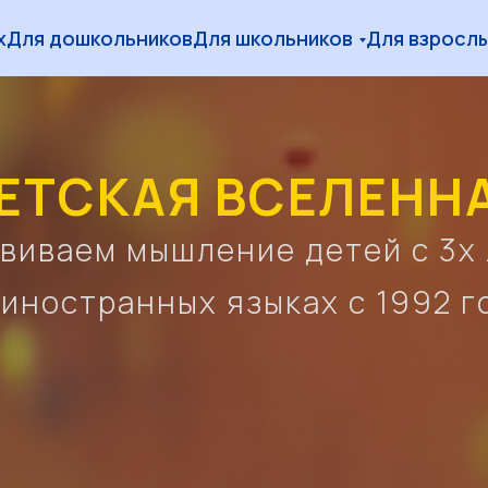
 МЫШЛЕНИЕ
АНГЛИЙСКИЙ
ЭМОЦИОН
х
Для дошкольников
Для школьников
Для взросл
ЕТСКАЯ ВСЕЛЕНН
виваем мышление детей с 3х
 иностранных языках с 1992 г