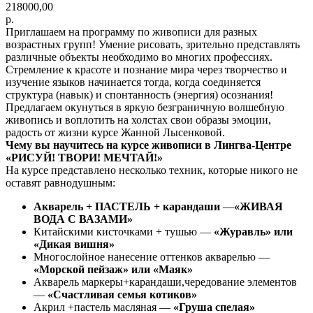
218000,00
р.
Приглашаем на программу по живописи для разных
возрастных групп! Умение рисовать, зрительно представлять
различные объекты необходимо во многих профессиях.
Стремление к красоте и познание мира через творчество и
изучение языков начинается тогда, когда соединяется
структура (навык) и спонтанность (энергия) осознания!
Предлагаем окунуться в яркую безграничную волшебную
живопись и воплотить на холстах свои образы эмоции,
радость от жизни курсе Жанной Лысенковой.
Чему вы научитесь на курсе живописи в Лингва-Центре
«РИСУЙ! ТВОРИ! МЕЧТАЙ!»
На курсе представлено несколько техник, которые никого не
оставят равнодушным:
Акварель + ПАСТЕЛЬ + карандаши
—
«ЖИВАЯ
ВОДА С ВАЗАМИ»
Китайскими кисточками + тушью —
«Журавль» или
«Дикая вишня»
Многослойное нанесение оттенков акварелью —
«Морской пейзаж» или «Маяк»
Акварель маркеры+карандаши,чередование элементов
—
«Счастливая семья котиков»
Акрил +пастель масляная —
«Груша спелая»